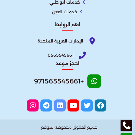
خدمات ابو ظبي
خدمات العين
اهم الروابط
الإمارات العربية المتحدة​
0565545661
احجز موعد
+971565545661
جميع الحقوق محفوظه لموقع