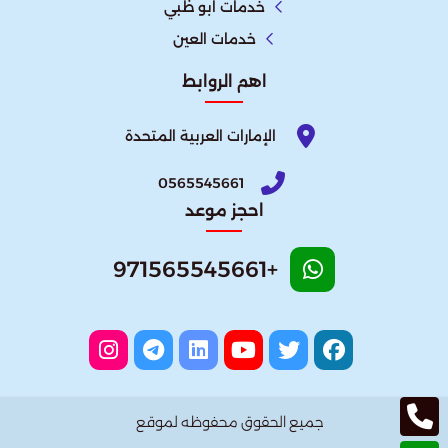
خدمات ابو ظبي
خدمات العين
اهم الروابط
الإمارات العربية المتحدة​
0565545661
احجز موعد
+971565545661
جميع الحقوق محفوظه لموقع