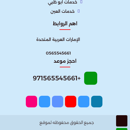
خدمات ابو ظبي
خدمات العين
اهم الروابط
الإمارات العربية المتحدة​
0565545661
احجز موعد
+971565545661
جميع الحقوق محفوظه لموقع