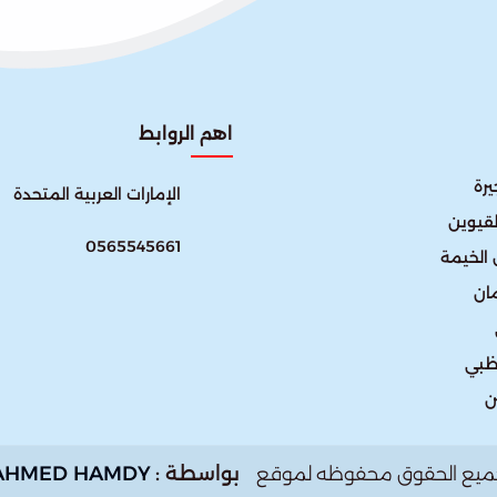
اهم الروابط
رة
الإمارات العربية المتحدة​
لقيوين
0565545661
الخيمة
ان
ظبي
ن
بواسطة :
AHMED HAMDY
ميع الحقوق محفوظه لموقع