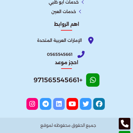
خدمات ابو ظبي
خدمات العين
اهم الروابط
الإمارات العربية المتحدة​
0565545661
احجز موعد
+971565545661
جميع الحقوق محفوظه لموقع