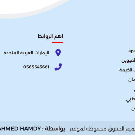
اهم الروابط
يرة
الإمارات العربية المتحدة​
لقيوين
0565545661
الخيمة
ان
ظبي
ن
بواسطة :
AHMED HAMDY
ميع الحقوق محفوظه لموقع