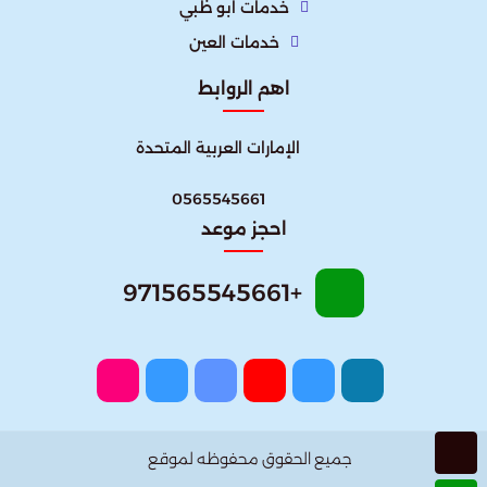
خدمات ابو ظبي
خدمات العين
اهم الروابط
الإمارات العربية المتحدة​
0565545661
احجز موعد
+971565545661
جميع الحقوق محفوظه لموقع