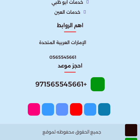
خدمات ابو ظبي
خدمات العين
اهم الروابط
الإمارات العربية المتحدة​
0565545661
احجز موعد
+971565545661
جميع الحقوق محفوظه لموقع