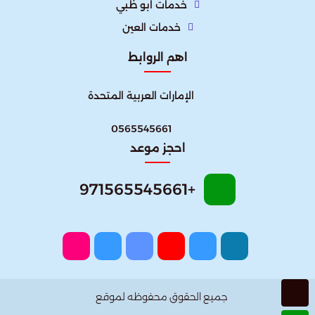
خدمات ابو ظبي
خدمات العين
اهم الروابط
الإمارات العربية المتحدة​
0565545661
احجز موعد
+971565545661
جميع الحقوق محفوظه لموقع