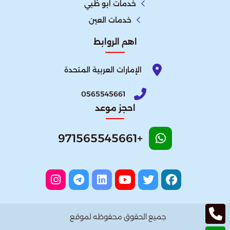
خدمات ابو ظبي
خدمات العين
اهم الروابط
الإمارات العربية المتحدة​
0565545661
احجز موعد
+971565545661
جميع الحقوق محفوظه لموقع