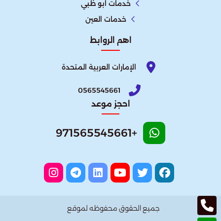
خدمات ابو ظبي
خدمات العين
اهم الروابط
الإمارات العربية المتحدة​
0565545661
احجز موعد
+971565545661
جميع الحقوق محفوظه لموقع