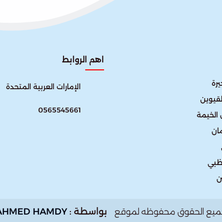
اهم الروابط
رة
الإمارات العربية المتحدة​
لقيوين
0565545661
الخيمة
ان
ظبي
ن
بواسطة :
AHMED HAMDY
ميع الحقوق محفوظه لموقع