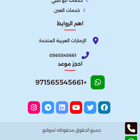
خدمات ابو ظبي
خدمات العين
اهم الروابط
الإمارات العربية المتحدة​
0565545661
احجز موعد
+971565545661
جميع الحقوق محفوظه لموقع