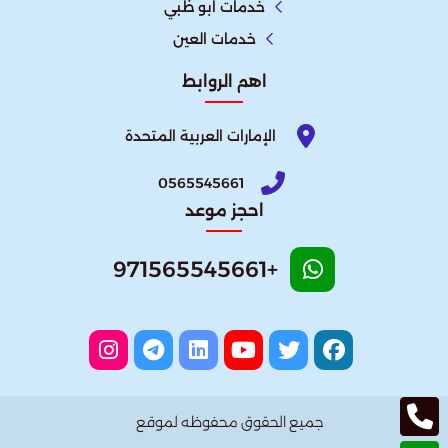
خدمات ابو ظبي
خدمات العين
اهم الروابط
الإمارات العربية المتحدة​
0565545661
احجز موعد
+971565545661
جميع الحقوق محفوظه لموقع