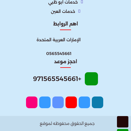
خدمات ابو ظبي
خدمات العين
اهم الروابط
الإمارات العربية المتحدة​
0565545661
احجز موعد
+971565545661
جميع الحقوق محفوظه لموقع