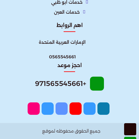
خدمات ابو ظبي
خدمات العين
اهم الروابط
الإمارات العربية المتحدة​
0565545661
احجز موعد
+971565545661
جميع الحقوق محفوظه لموقع