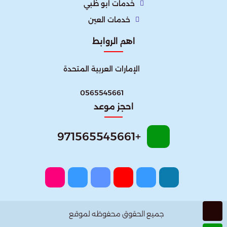
خدمات ابو ظبي
خدمات العين
اهم الروابط
الإمارات العربية المتحدة​
0565545661
احجز موعد
+971565545661
جميع الحقوق محفوظه لموقع