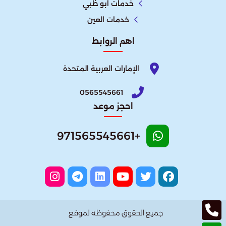
خدمات ابو ظبي
خدمات العين
اهم الروابط
الإمارات العربية المتحدة​
0565545661
احجز موعد
+971565545661
جميع الحقوق محفوظه لموقع