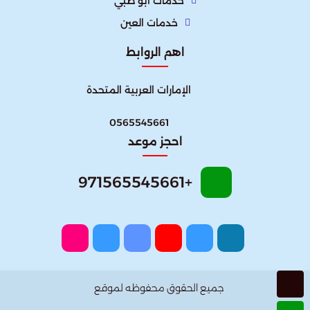
خدمات ابو ظبي
خدمات العين
اهم الروابط
الإمارات العربية المتحدة​
0565545661
احجز موعد
+971565545661
جميع الحقوق محفوظه لموقع