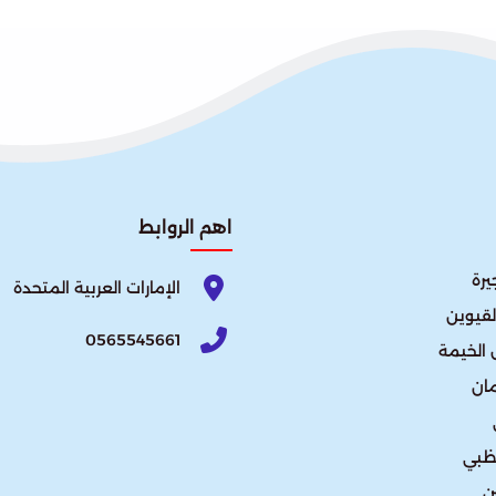
اهم الروابط
يرة
الإمارات العربية المتحدة​
لقيوين
0565545661
الخيمة
ان
ظبي
ن