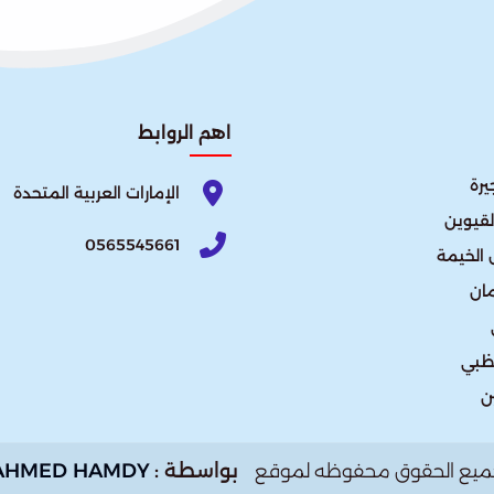
اهم الروابط
يرة
الإمارات العربية المتحدة​
لقيوين
0565545661
الخيمة
ان
ظبي
ن
بواسطة :
AHMED HAMDY
ميع الحقوق محفوظه لموقع