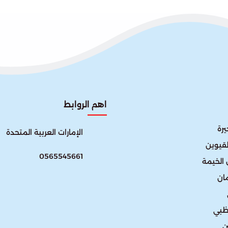
اهم الروابط
رة
الإمارات العربية المتحدة​
لقيوين
0565545661
الخيمة
ان
ظبي
ن