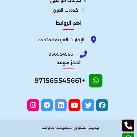
خدمات ابو ظبي
خدمات العين
اهم الروابط
الإمارات العربية المتحدة​
0565545661
احجز موعد
+971565545661
جميع الحقوق محفوظه لموقع