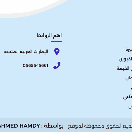
اهم الروابط
يرة
الإمارات العربية المتحدة​
لقيوين
0565545661
الخيمة
ان
ظبي
ن
بواسطة :
AHMED HAMDY
ميع الحقوق محفوظه لموقع