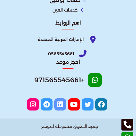
خدمات ابو ظبي
خدمات العين
اهم الروابط
الإمارات العربية المتحدة​
0565545661
احجز موعد
+971565545661
جميع الحقوق محفوظه لموقع