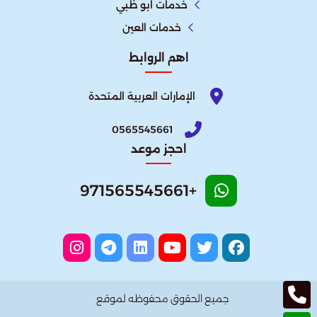
خدمات ابو ظبي
خدمات العين
اهم الروابط
الإمارات العربية المتحدة​
0565545661
احجز موعد
+971565545661
جميع الحقوق محفوظه لموقع