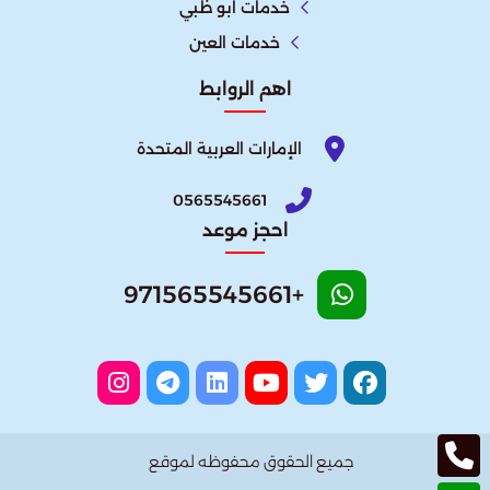
خدمات ابو ظبي
خدمات العين
اهم الروابط
الإمارات العربية المتحدة​
0565545661
احجز موعد
+971565545661
جميع الحقوق محفوظه لموقع