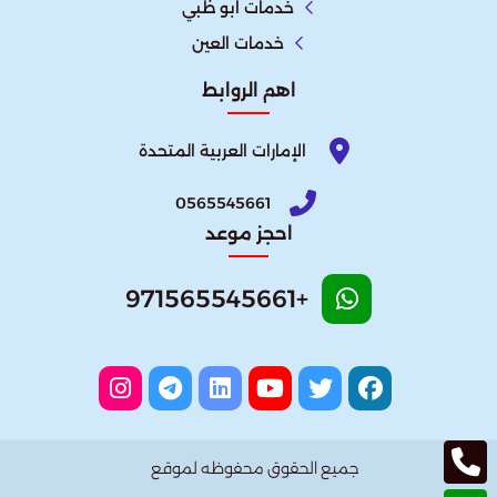
خدمات ابو ظبي
خدمات العين
اهم الروابط
الإمارات العربية المتحدة​
0565545661
احجز موعد
+971565545661
جميع الحقوق محفوظه لموقع