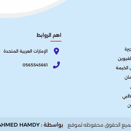
اهم الروابط
يرة
الإمارات العربية المتحدة​
لقيوين
0565545661
الخيمة
ان
ظبي
ن
بواسطة :
AHMED HAMDY
ميع الحقوق محفوظه لموقع