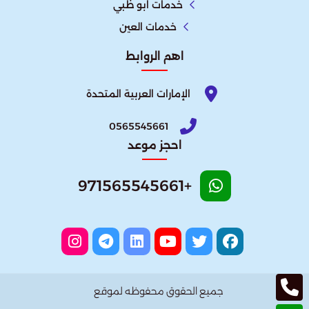
خدمات ابو ظبي
خدمات العين
اهم الروابط
الإمارات العربية المتحدة​
0565545661
احجز موعد
+971565545661
جميع الحقوق محفوظه لموقع