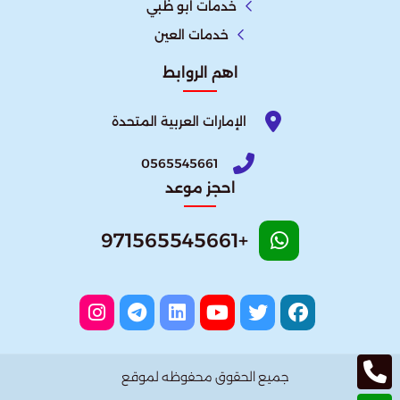
خدمات ابو ظبي
خدمات العين
اهم الروابط
الإمارات العربية المتحدة​
0565545661
احجز موعد
+971565545661
جميع الحقوق محفوظه لموقع