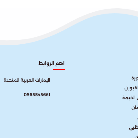
اهم الروابط
رة
الإمارات العربية المتحدة​
لقيوين
0565545661
الخيمة
ان
ظبي
ن