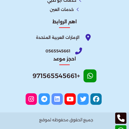
خدمات ابو ظبي
خدمات العين
اهم الروابط
الإمارات العربية المتحدة​
0565545661
احجز موعد
+971565545661
جميع الحقوق محفوظه لموقع