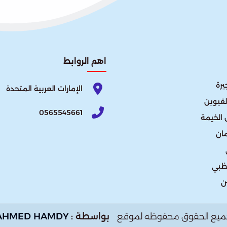
اهم الروابط
يرة
الإمارات العربية المتحدة​
لقيوين
0565545661
الخيمة
ان
ظبي
ن
بواسطة :
AHMED HAMDY
ميع الحقوق محفوظه لموقع