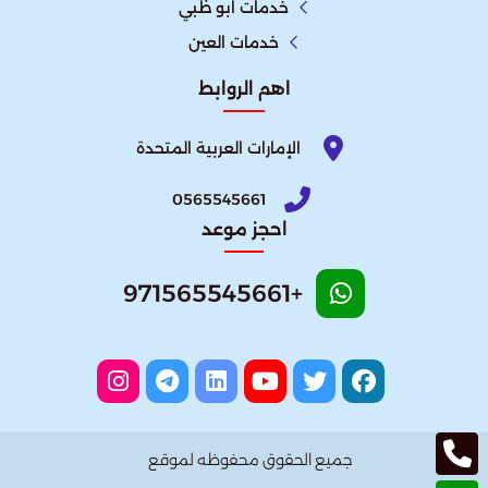
خدمات ابو ظبي
خدمات العين
اهم الروابط
الإمارات العربية المتحدة​
0565545661
احجز موعد
+971565545661
جميع الحقوق محفوظه لموقع