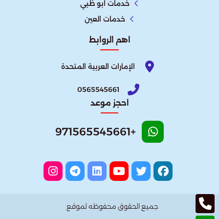
خدمات ابو ظبي
خدمات العين
اهم الروابط
الإمارات العربية المتحدة​
0565545661
احجز موعد
+971565545661
جميع الحقوق محفوظه لموقع