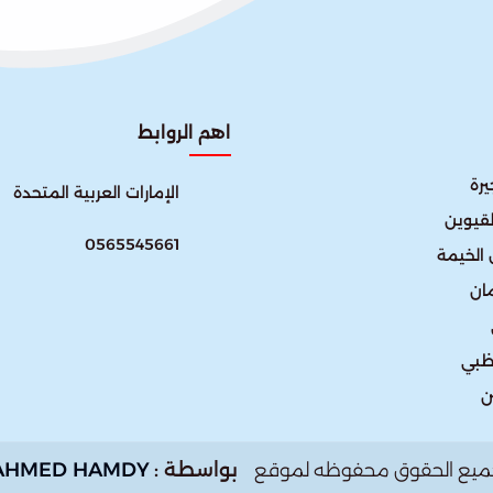
اهم الروابط
رة
الإمارات العربية المتحدة​
لقيوين
0565545661
الخيمة
ان
ظبي
ن
بواسطة :
AHMED HAMDY
ميع الحقوق محفوظه لموقع