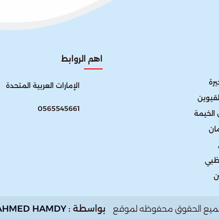
اهم الروابط
رة
الإمارات العربية المتحدة​
لقيوين
0565545661
الخيمة
ان
ظبي
ن
بواسطة :
AHMED HAMDY
ميع الحقوق محفوظه لموقع