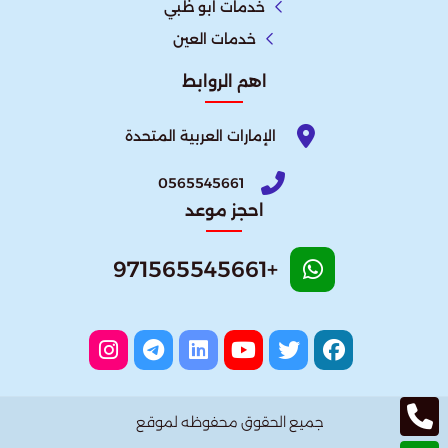
خدمات ابو ظبي
خدمات العين
اهم الروابط
الإمارات العربية المتحدة​
0565545661
احجز موعد
+971565545661
جميع الحقوق محفوظه لموقع