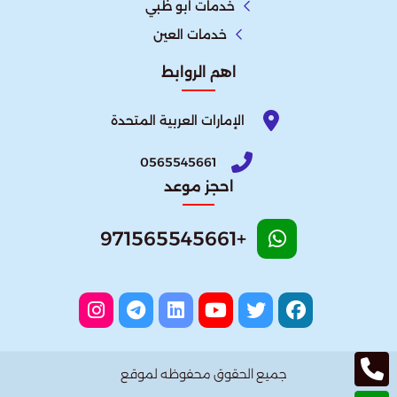
خدمات ابو ظبي
خدمات العين
اهم الروابط
الإمارات العربية المتحدة​
0565545661
احجز موعد
+971565545661
جميع الحقوق محفوظه لموقع