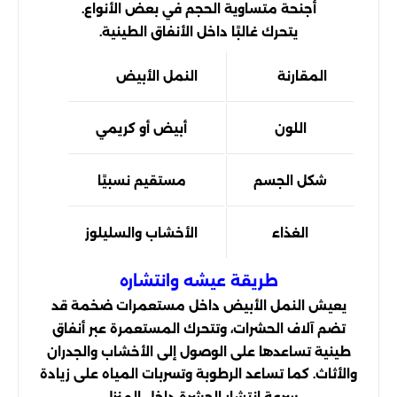
أجنحة متساوية الحجم في بعض الأنواع.
يتحرك غالبًا داخل الأنفاق الطينية.
المقارنة
النمل الأبيض
النمل
اللون
أبيض أو كريمي
أسود
شكل الجسم
مستقيم نسبيًا
مقسم
الغذاء
الأخشاب والسليلوز
بقاي
طريقة عيشه وانتشاره
يعيش النمل الأبيض داخل مستعمرات ضخمة قد
تضم آلاف الحشرات، وتتحرك المستعمرة عبر أنفاق
طينية تساعدها على الوصول إلى الأخشاب والجدران
والأثاث. كما تساعد الرطوبة وتسربات المياه على زيادة
سرعة انتشار الحشرة داخل المنزل.