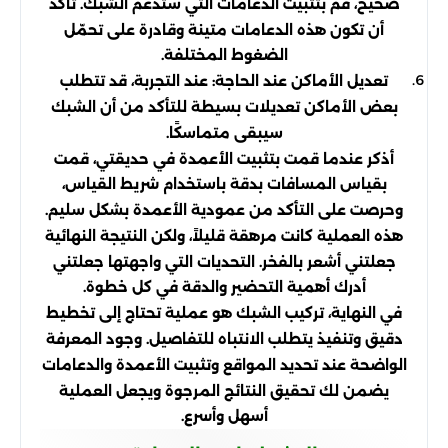
صحيح، قم بتثبيت الدعامات التي ستدعم الشبك. تأكد
أن تكون هذه الدعامات متينة وقادرة على تحمّل
الضغوط المختلفة.
تعديل الأماكن عند الحاجة: عند التجربة، قد تتطلب
بعض الأماكن تعديلات بسيطة للتأكد من أن الشبك
سيبقى متماسكًا.
أذكر عندما قمت بتثبيت الأعمدة في حديقتي، قمت
بقياس المسافات بدقة باستخدام شريط القياس،
وحرصت على التأكد من عمودية الأعمدة بشكل سليم.
هذه العملية كانت مرهقة قليلاً، ولكن النتيجة النهائية
جعلتني أشعر بالفخر. التحديات التي واجهتها جعلتني
أدرك أهمية التحضير والدقة في كل خطوة.
في النهاية، تركيب الشبك هو عملية تحتاج إلى تخطيط
دقيق وتنفيذ يتطلب الانتباه للتفاصيل. وجود المعرفة
الواضحة عند تحديد المواقع وتثبيت الأعمدة والدعامات
يضمن لك تحقيق النتائج المرجوة ويجعل العملية
أسهل وأسرع.