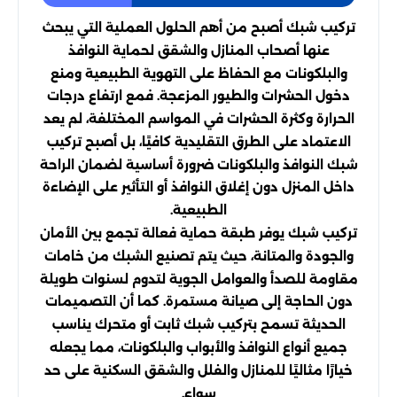
تركيب شبك أصبح من أهم الحلول العملية التي يبحث
عنها أصحاب المنازل والشقق لحماية النوافذ
والبلكونات مع الحفاظ على التهوية الطبيعية ومنع
دخول الحشرات والطيور المزعجة. فمع ارتفاع درجات
الحرارة وكثرة الحشرات في المواسم المختلفة، لم يعد
الاعتماد على الطرق التقليدية كافيًا، بل أصبح تركيب
شبك النوافذ والبلكونات ضرورة أساسية لضمان الراحة
داخل المنزل دون إغلاق النوافذ أو التأثير على الإضاءة
الطبيعية.
تركيب شبك يوفر طبقة حماية فعالة تجمع بين الأمان
والجودة والمتانة، حيث يتم تصنيع الشبك من خامات
مقاومة للصدأ والعوامل الجوية لتدوم لسنوات طويلة
دون الحاجة إلى صيانة مستمرة. كما أن التصميمات
الحديثة تسمح بتركيب شبك ثابت أو متحرك يناسب
جميع أنواع النوافذ والأبواب والبلكونات، مما يجعله
خيارًا مثاليًا للمنازل والفلل والشقق السكنية على حد
سواء.