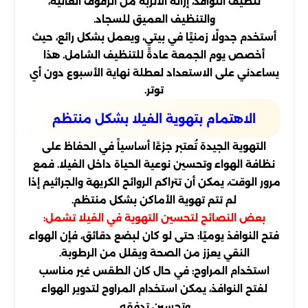
تنظيف النوافذ، إزالة الأتربة من الرفوف العالية،
والتنظيف العميق للسجاد.
أستخدم جدولًا زمنيًا في بيتي، ويعمل بشكل رائع، حيث
أخصص يوم الجمعة عادةً للتنظيف الشامل. هذا
يساعدني على الاستعداد لعطلة نهاية الأسبوع دون أي
توتر.
الاهتمام بتهوية الفيلا بشكل منتظم
التهوية الجيدة تُعتبر جزءًا أساسياً في الحفاظ على
نظافة الهواء وتحسين نوعية الحياة داخل الفيلا. فمع
مرور الوقت، يمكن أن تتراكم الروائح الكريهة والجراثيم إذا
لم تتم تهوية الأماكن بشكل منتظم.
بعض النصائح لتحسين التهوية في الفيلا تشمل:
فتح النوافذ يوميًا: حتى لو كان لبضع دقائق، فإن الهواء
النقي يعزز من الصحة ويقلل من الرطوبة.
استخدام المراوح: في حال كان الطقس غير مناسب
لفتح النوافذ، يمكن استخدام المراوح لتدوير الهواء
وتحسين تدفقه.