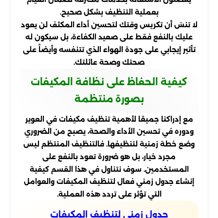
بعملية التنظيف بشكل صحيح.
لا تنسَ أن تكريس وقتك لتحسين أداء المكثف لن يعود
عليك بالنفع فقط على صعيد الكفاءة، بل سيكون له
تأثير إيجابي على جودة الهواء الذي تتنفسه وأيضاً على
صحتك وصحة عائلتك.
كيفية الحفاظ على نظافة المكيفات
بصورة منتظمة
مع إدراكنا جميعًا لأهمية تنظيف مكيفات في العوير
ودوره في تحسين الأداء والصحة، يصبح من الضروري
وضع خطة زمنية لتنظيفها. فالتنظيف المنتظم ليس
مجرد خيار، بل هو ضرورة تعود بالنفع على
المستخدمين. سوف نتناول في هذا القسم كيفية
إنشاء جدول زمني فعال لتنظيف المكيفات والعوامل
التي تؤثر على تردد هذه العملية.
جدول زمني لتنظيف المكيفات