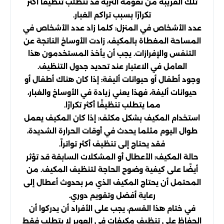
تلك القريبة من نعومة التربة قد تتطلب تنظيفًا أكثر
تكرارًا بسبب تراكم الغبار.
عدد الأشخاص في المنزل: كلما زاد عدد الأشخاص في
المساحة المغطاة بالمكيف، زادت الأوساخ الناتجة عن
التنفس والإفرازات. يجب أن يأخذ المستخدمون هذا
العامل في الاعتبار عند تحديد جدول التنظيف.
وجود أطفال أو حيوانات أليفة: إذا كان هناك أطفال أو
حيوانات أليفة، فهذا يعني زيادة في الأوساخ والغبار،
مما يتطلب تنظيفًا أكثر تكرارًا.
استخدام المكيف بشكل مكثف: إذا كان المكيف يعمل
طوال اليوم مثلما يحدث في أوقات الحرارة الشديدة،
فقد يحتاج إلى تنظيف أكثر تواتراً.
حالة المكيف: الأعطال أو المشكلات السابقة قد تؤثر
أيضًا على كيفية وضوح الحاجة لتنظيف المكيف. من
المحتمل أن يحتاج المكيف الذي مر بحدوث أعطال إلى
رعاية أفضل وتقويم دوري.
في ختام هذا القسم، يجب على الأفراد أن يدركوا أن
الحفاظ على تنظيف مكيفات في العوير لا يتطلب فقط