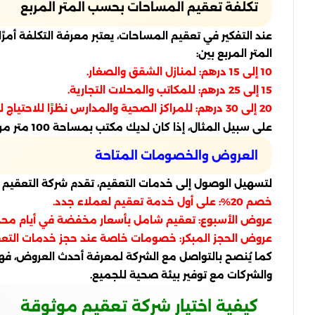
تكلفة تعقيم المساحات بحسب المتر المربع
عند التفكير في تعقيم المساحات، يعتبر معرفة التكلفة أمرً
المتر المربع بين:
10 إلى 15 درهم: لمنازل الشقق والصغار.
15 إلى 25 درهم: للمكاتب والمحلات التجارية.
20 إلى 30 درهم: للمراكز الصحية والمدارس نظرًا للاحتياج لمعايير أعلى من التعقيم.
على سبيل المثال، إذا كان لديك مكتب بمساحة 100 متر مربع، فإن التكلفة قد تتراوح بين 1500 إلى 2500 درهم، وهذا يعتمد على مستوى التعقيم المطلوب.
العروض والخصومات المتاحة
لتسهيل الوصول إلى خدمات التعقيم، تقدم شركة التعقي
خصم 20%: على أول خدمة تعقيم لعملاء جدد.
عروض الأسبوع: تعقيم شامل بأسعار مخفضة في أيام محد
عروض الحجز المبكر: خصومات خاصة عند حجز خدمات التعق
كما يُنصح بالتواصل مع الشركة لمعرفة أحدث العروض، فهذ
والشركات مع توفير بيئة صحية للجميع.
كيفية اختيار شركة تعقيم موثوقة