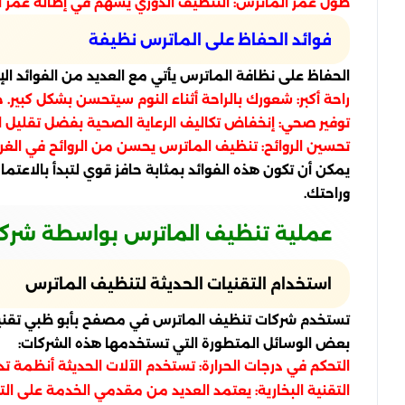
طول عمر الماترس: التنظيف الدوري يسهم في إطالة عمر الم
فوائد الحفاظ على الماترس نظيفة
الحفاظ على نظافة الماترس يأتي مع العديد من الفوائد الإض
راحة أكبر: شعورك بالراحة أثناء النوم سيتحسن بشكل كبير
توفير صحي: إنخفاض تكاليف الرعاية الصحية بفضل تقليل ا
تحسين الروائح: تنظيف الماترس يحسن من الروائح في الغرف
يمكن أن تكون هذه الفوائد بمثابة حافز قوي لتبدأ بالا
وراحتك.
عملية تنظيف الماترس بواسطة شركة
استخدام التقنيات الحديثة لتنظيف الماترس
تستخدم شركات تنظيف الماترس في مصفح بأبو ظبي تقنيات ح
بعض الوسائل المتطورة التي تستخدمها هذه الشركات:
التحكم في درجات الحرارة: تستخدم الآلات الحديثة أنظمة ت
التقنية البخارية: يعتمد العديد من مقدمي الخدمة على التن