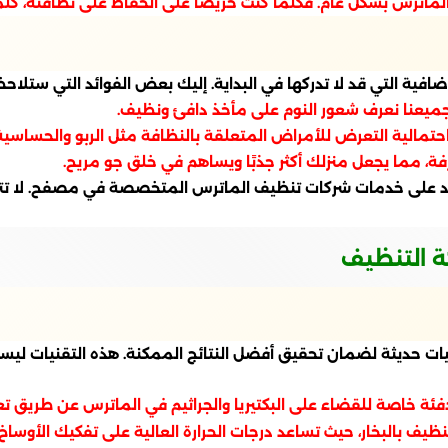
اترس بشكل عام. فكلما كنت حريصًا على الحفاظ على نظافته، كلما 
افية التي قد لا تدركها في البداية. إليك بعض الفوائد التي ستلاحظ
. جميعنا نعرف شعور النوم على مأخذ دافئ ونظيف.
حتمالية التعرض للأمراض المتعلقة بالنظافة مثل الربو والحساسية
ة، مما يجعل منزلك أكثر جذبًا ويساهم في خلق جو مريح.
عتماد على خدمات شركات تنظيف الماترس المتخصصة في مصفح. لا تت
 التنظيف
ديثة لضمان تحقيق أفضل النتائج الممكنة. هذه التقنيات ليست فق
دفئة خاصة للقضاء على البكتيريا والجراثيم في الماترس عن طريق ت
ظيف بالبخار، حيث تساعد درجات الحرارة العالية على تفكيك الأوساخ 