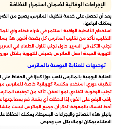
الإجراءات الوقائية لضمان استمرار النظافة
بعد أن تحصل على خدمة تنظيف الماترس، يصبح من الضروري 
يمكنك اتباعها:
استخدام الأغطية الواقية: استثمر في شراء غطاء واقٍ للمات
التقليب: تأكد من تقليب الماترس كل بضعة أشهر. هذا يس
تجنب الأكل في السرير: حاول تجنب تناول الطعام في السرير
التهوية الجيدة: اجعل الماترس يتعرض للتهوية بشكل دوري.
توجيهات للعناية اليومية بالماترس
العناية اليومية بالماترس تلعب دورًا كبيرًا في الحفاظ ع
تنظيف دوري: استخدم مكنسة كهربائية خاصة للماترس مرة في
تجنب الرطوبة: لتفادي نمو العفن، تأكد من تجفيف الماترس
راقب البقع على الفور: إذا لاحظت أي بقعة، قم بمعالجتها
أحط نفسك بالمعرفة: تذكر أن جميع الماترس ليست متشابهة
باتباع هذه النصائح والإجراءات البسيطة، يمكنك الحفاظ عل
الاعتناء بمكان نومك بكل حب وحرص.