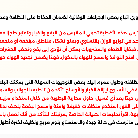
اتباع بعض الإجراءات الوقائية لضمان الحفاظ على النظافة وعدم ت
رس. هذه الأغطية تحمي الماترس من البقع والغبار وتعتبر حاجزًا فعا
اعد في توزيع الوزن بالتساوي ويمنع تشكل مناطق مرتفعة أو منخف
. فبقايا الطعام والمشروبات يمكن أن تؤدي إلى بقع وتجذب الحشرات.
 افتح النوافذ واسمح للهواء بالدخول، فهذا يضمن تجديد الهواء حو
لى نظافته وطول عمره. إليك بعض التوجيهات السهلة التي يمكنك اتباع
 الأسبوع لإزالة الغبار والأوساخ. تأكد من تنظيف الجوانب والسما
 جيدًا بعد أي غسيل. حاول محاربة الرطوبة من خلال استخدام مزيل
 على الفور. استخدم منظفات خفيفة وآمنة وامسح البقعة بلطف بدلاً
. اقرأ تعليمات الصيانة الخاصة بمرتبتك للتأكد من أنك تعمل بال
ى ماترسك في حالة جيدة والاستمتاع بنوم مريح ونظيف لفترة أطول. و