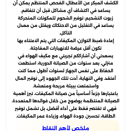
الكشف المبكر عن الأعطال: الفحص المنتظم يمكن أن
يساعد في اكتشاف أي مشاكل قبل أن تتفاقم.
زيوت التشحيم: توفير الشحوم للمكونات المتحركة
يساعد في التقليل من الاحتكاك ويقلل من معدل
التآكل.
إعادة ضبط التوازن: المكيفات التي يتم الاعتناء بها
تكون أقل عرضة للانهيارات المفاجئة.
يسعدني أن أشارككم تجربتي مع مكيف الهواء في
منزلي. بعد سنوات من الصيانة الدورية، استطعت
الحفاظ على نفس الجهاز لسنوات أطول مما كنت
أعتقد. وفي النهاية، أدت تلك الجهود إلى توفير المال
واستمتعت ببيئة مريحة ومنعشة.
باعتبارها جزءاً أساسياً من صيانة المكيفات، تبرز أهمية
الصيانة المنتظمة بوضوح من خلال فوائدها المتعددة.
فهي لا تقتصر فقط على أداء أفضل، بل تشمل توفير
الطاقة، تحسين جودة الهواء، وزيادة عمر المكيفات.
ملخص لأهم النقاط