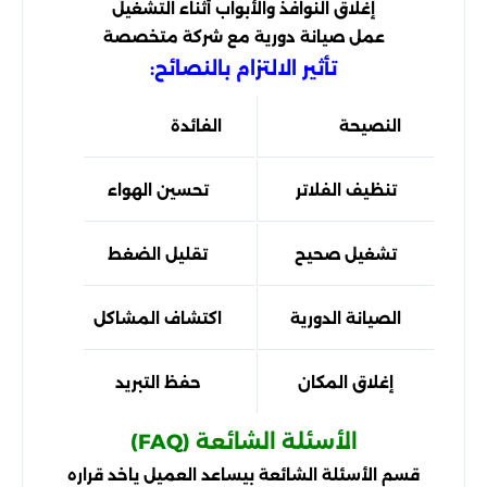
إغلاق النوافذ والأبواب أثناء التشغيل
عمل صيانة دورية مع شركة متخصصة
تأثير الالتزام بالنصائح:
النصيحة
الفائدة
النت
تنظيف الفلاتر
تحسين الهواء
تب
تشغيل صحيح
تقليل الضغط
عم
الصيانة الدورية
اكتشاف المشاكل
تقلي
إغلاق المكان
حفظ التبريد
است
الأسئلة الشائعة (FAQ)
قسم الأسئلة الشائعة بيساعد العميل ياخد قراره