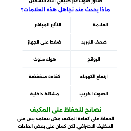
صدور صوت غير طبيعي أثناء التشغيل
ماذا يحدث عند تجاهل هذه العلامات؟
العلامة
التأثير المباشر
النتي
ضعف التبريد
ضغط على الجهاز
استهل
الروائح
هواء ملوث
م
ارتفاع الكهرباء
كفاءة منخفضة
تكلف
الصوت الغريب
مشكلة داخلية
ع
نصائح للحفاظ على المكيف
الحفاظ على كفاءة المكيف مش بيعتمد بس على
التنظيف الاحترافي، لكن كمان على بعض العادات