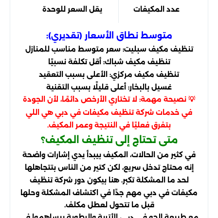
عدد المكيفات
يقل السعر للوحدة
خ
متوسط نطاق الأسعار (تقديري):
تنظيف مكيف سبليت: سعر متوسط مناسب للمنازل
تنظيف مكيف شباك: أقل تكلفة نسبيًا
تنظيف مكيف مركزي: الأعلى بسبب التعقيد
غسيل بالبخار: أعلى قليلًا بسبب التقنية
💡 نصيحة مهمة: لا تختاري الأرخص دائمًا، لأن الجودة
في خدمات شركة تنظيف مكيفات في دبي هي اللي
بتفرق فعليًا في النتيجة وعمر المكيف.
متى تحتاج إلى تنظيف المكيف؟
في كثير من الحالات، المكيف بيبدأ يدي إشارات واضحة
إنه محتاج تدخل سريع، لكن كتير من الناس بتتجاهلها
لحد ما المشكلة تكبر. هنا بيكون دور شركة تنظيف
مكيفات في دبي مهم جدًا في اكتشاف المشكلة وحلها
قبل ما تتحول لعطل مكلف.
مع طبيعة الجو في
، الأتربة والرطوبة بيساهموا في
دبي