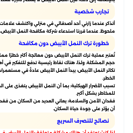
تجارب شخصية
أتذكر عندما زارني أحد أصدقائي في منزلي واكتشف علامات ال
ملحوظ. عندما قررنا استدعاء شركة مكافحة النمل الأبيض، ك
خطورة ترك النمل الأبيض دون مكافحة
تُعتبر عملية ترك النمل الأبيض دون معالجة أكثر خطرًا مما 
حجم المشكلة. ولذا، هناك نقاط رئيسية تدفع للتفكير في أ
تكاثر النمل الأبيض: يبدأ النمل الأبيض عادةً في مستعمر
الخطر.
تسبب الأضرار الهيكلية: بما أن النمل الأبيض يتغذى على ا
للمخاطر بشكل أكبر.
فقدان الأمن والسلامة: يعاني العديد من السكان من فقدان
أن يؤثر على جودة حياة السكان.
نصائح للتصرف السريع
إذا كنتَ تعتقد أن هناك مشكلة متعلقة بالنمل الأبيض في