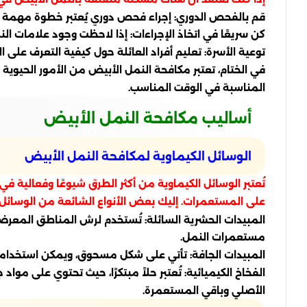
قم بالفحص الدوري: إجراء فحص دوري يُعتبر خطوة مهمة ل
كن سريعًا في اتخاذ الإجراءات: إذا لاحظت وجود علامات النمل، اتصل بأحد المتخصصين ASAP
توعية الأسرة: تعليم أفراد العائلة حول كيفية التعرف على ا
في الختام، تعتبر مكافحة النمل الأبيض من الأمور الحيوية 
المناسبة في الوقت المناسب.
أساليب مكافحة النمل الأبيض
الوسائل الكيماوية لمكافحة النمل الأبيض
تُعتبر الوسائل الكيماوية من أكثر الطرق شيوعًا وفعالية 
على المستعمرات. إليك بعض الأنواع الشائعة من الوسائل ا
المبيدات الحشرية السائلة: تُستخدم لرش المناطق المعرض
مستعمرات النمل.
المبيدات الجافة: تأتي على شكل مسحوق، ويمكن استخدامها 
الفخاخ الكيميائية: تُعتبر حلاً مبتكرًا، حيث تحتوي على م
الأصلي وباقي المستعمرة.