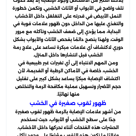
يلاحظ الكثير من الأشخاص وجود الإصابة إلا بعد حدوث
تلف واضح في الأبواب أو الأثاث الخشبي. وتكمن خطورة
النمل الأبيض في قدرته على التغلغل داخل الأخشاب
والتغذي عليها من الداخل دون ظهور علامات قوية في
البداية، مما يؤدي إلى ضعف الخشب وتآكله مع مرور
الوقت. ولهذا ينصح دائمًا بفحص الأثاث والأبواب بشكل
دوري لاكتشاف أي علامات مبكرة تساعد على علاج رمة
الخشب قبل انتشارها داخل المنزل.
ومن المهم الانتباه إلى أي تغيرات غير طبيعية في
الخشب، خاصة في الأماكن الرطبة أو القديمة، لأن
اكتشاف الإصابة مبكرًا يساعد بشكل كبير على تقليل
حجم الأضرار وتسهيل عملية مكافحة الرمة والتخلص
منها نهائيًا.
ظهور ثقوب صغيرة في الخشب
من أشهر علامات الإصابة بالرمة ظهور ثقوب صغيرة
جدًا على سطح الخشب أو الأبواب، حيث تستخدم
الحشرات هذه الفتحات أثناء تحركها داخل الأخشاب.
وغالبًا ما تكون هذه الثقوب مؤشرًا على وجود تآكل